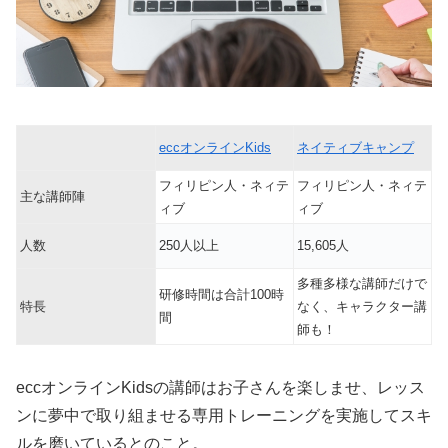
eccオンラインKids
ネイティブキャンプ
フィリピン人・ネィテ
フィリピン人・ネィテ
主な講師陣
ィブ
ィブ
人数
250人以上
15,605人
多種多様な講師だけで
研修時間は合計100時
特長
なく、キャラクター講
間
師も！
eccオンラインKidsの講師はお子さんを楽しませ、レッス
ンに夢中で取り組ませる専用トレーニングを実施してスキ
ルを磨いているとのこと。